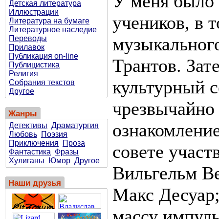
У меня было 
Детская литература
Иллюстрации
учеников, в 
Литература на бумаге
Литературное наследие
музыкального
Переводы
Прилавок
Публикация on-line
Трантов. Зат
Публицистика
Религия
культурный с
Собрания текстов
Другое
чрезвычайно 
Жанры
ознакомление
Детективы
Драматургия
Любовь
Поэзия
Приключения
Проза
совете участ
Фантастика
Фразы
Хулиганы
Юмор
Другое
Вильгельм Ве
Наши друзья
Макс Десуар;
массу импуль