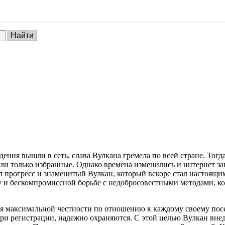
едения вышли в сеть, слава Вулкана гремела по всей стране. Тог
гли только избранные. Однако времена изменились и интернет за
 прогресс и знаменитый Вулкан, который вскоре стал настоящим
у и бескомпромиссной борьбе с недобросовестными методами, ко
 максимальной честности по отношению к каждому своему посет
ри регистрации, надежно охраняются. С этой целью Вулкан вн