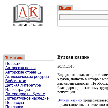
Поиск
Вулкан казино
Тематика
Новости
20.11.2016
Авторская песня
Авторские страницы
Еще до того, как игорные зав
Академические ресурсы
клубов, попасть в которые мо
Библиотеки
жизнедеятельности. Не обошел
Детская литература
благодаря кропотливому труд
Иллюстрации
репутации.
Литература на бумаге
Литературное наследие
Вулкан казино
придерживается
Переводы
предоставленные заведению п
Прилавок