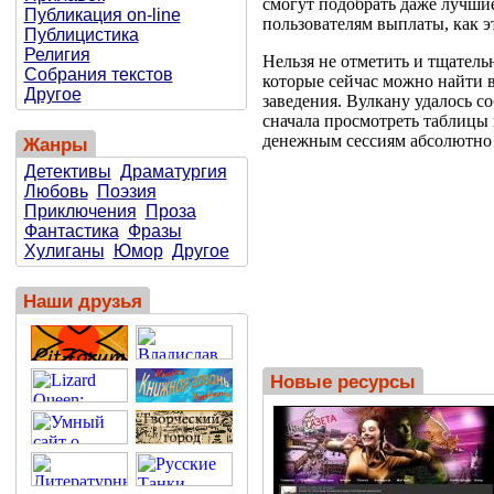
смогут подобрать даже лучшие
Публикация on-line
пользователям выплаты, как 
Публицистика
Религия
Нельзя не отметить и тщател
Собрания текстов
которые сейчас можно найти в
Другое
заведения. Вулкану удалось 
сначала просмотреть таблицы
денежным сессиям абсолютно б
Жанры
Детективы
Драматургия
Любовь
Поэзия
Приключения
Проза
Фантастика
Фразы
Хулиганы
Юмор
Другое
Наши друзья
Новые ресурсы