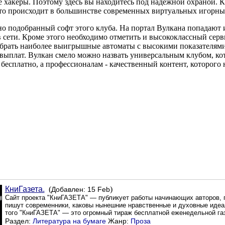
 хакеры. Поэтому здесь вы находитесь под надежной охраной. К
это происходит в большинстве современных виртуальных игорны
ьно подобранный софт этого клуба. На портал Вулкана попадают
 сети. Кроме этого необходимо отметить и высококлассный серв
собрать наиболее выигрышные автоматы с высокими показателями
 выплат. Вулкан смело можно назвать универсальным клубом, ко
есплатно, а профессионалам - качественный контент, которого 
КниГазета.
(
)
Добавлен: 15 Feb
Сайт проекта "КниГАЗЕТА" — публикует работы начинающих авторов, п
пишут современники, каковы нынешние нравственные и духовные идеа
того "КниГАЗЕТА" — это огромный тираж бесплатной еженедельной га
Раздел:
Литература на бумаге
Жанр:
Проза