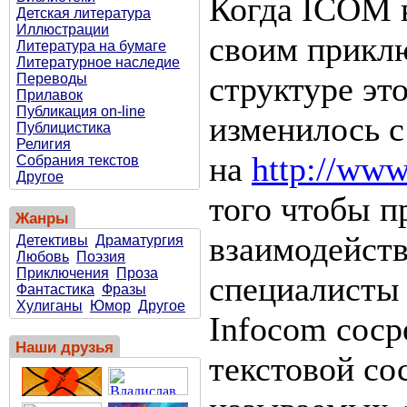
Когда ICOM в
Детская литература
Иллюстрации
своим приклю
Литература на бумаге
Литературное наследие
структуре эт
Переводы
Прилавок
Публикация on-line
изменилось с
Публицистика
Религия
на
http://www
Собрания текстов
Другое
того чтобы п
Жанры
взаимодейств
Детективы
Драматургия
Любовь
Поэзия
Приключения
Проза
специалисты
Фантастика
Фразы
Хулиганы
Юмор
Другое
Infocom соср
Наши друзья
текстовой со