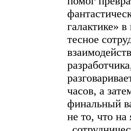
помог превра
фантастичес
галактике» в
тесное сотру
взаимодейств
разработчика
разговаривае
часов, а зате
финальный ва
не то, что н
„сотрудничес