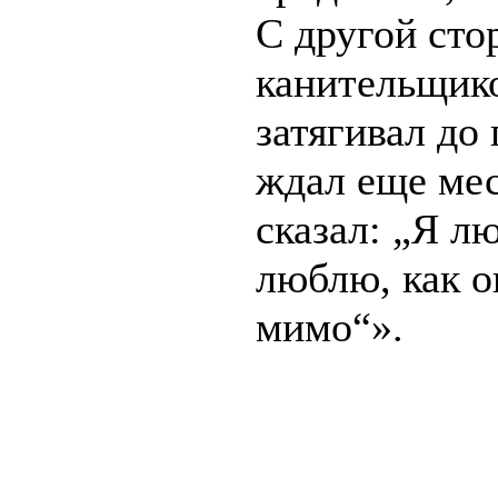
С другой ст
канительщико
затягивал до
ждал еще мес
сказал: „Я л
люблю, как о
мимо“».