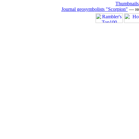
Thumbnails
Journal geosymbolists "Scorpion"
— но