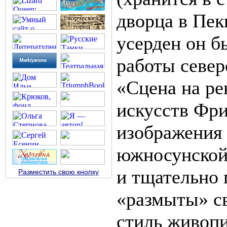
дворца в Пек
усерден он б
работы север
«Сцена на ре
искусств Фри
изображения 
южносунской.
и тщательно 
Разместить свою кнопку
«размыты» св
стиль живоп