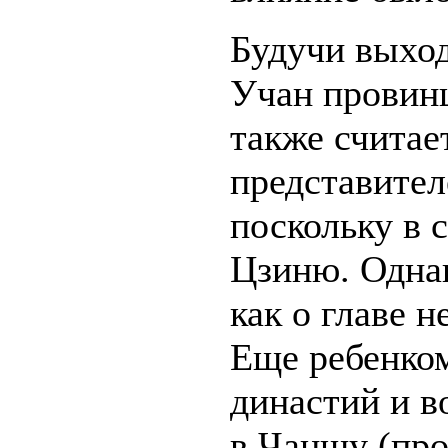
Будучи выхо
Учан провинц
также считае
представите
поскольку в 
Цзиню. Однак
как о главе 
Еще ребенко
династий и в
в Чаншу (про