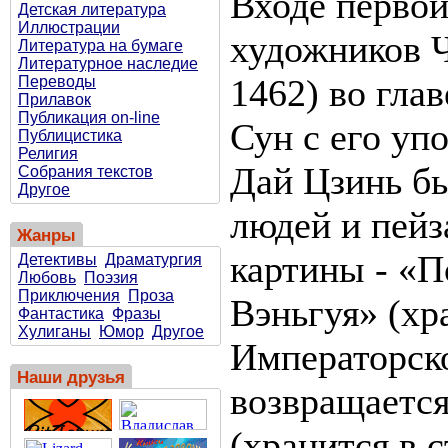
Входе первой
Детская литература
Иллюстрации
художников Ч
Литература на бумаге
Литературное наследие
1462) во гл
Переводы
Прилавок
Публикация on-line
Сун с его уп
Публицистика
Религия
Дай Цзинь бы
Собрания текстов
Другое
людей и пейз
Жанры
картины - «
Детективы
Драматургия
Любовь
Поэзия
Приключения
Проза
Вэньгуя» (хр
Фантастика
Фразы
Хулиганы
Юмор
Другое
Императорско
Наши друзья
возвращается
(хранится в 