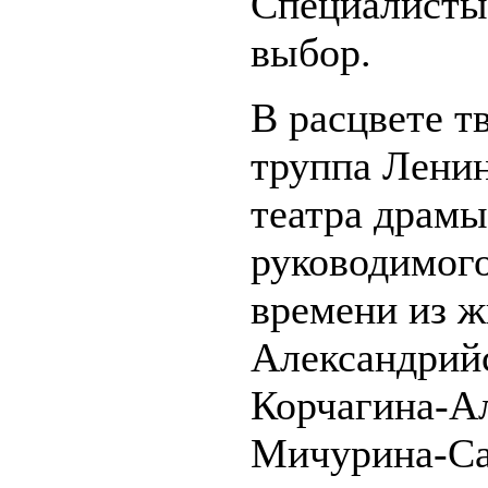
Специалисты
выбор.
В расцвете т
труппа Ленин
театра драмы
руководимого
времени из ж
Александрийс
Корчагина-Ал
Мичурина-Са