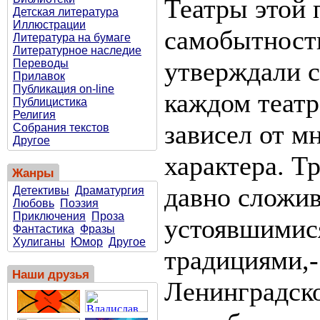
Театры этой 
Детская литература
Иллюстрации
самобытность
Литература на бумаге
Литературное наследие
утверждали с
Переводы
Прилавок
Публикация on-line
каждом театр
Публицистика
Религия
зависел от м
Собрания текстов
Другое
характера. Т
Жанры
давно сложи
Детективы
Драматургия
Любовь
Поэзия
Приключения
Проза
устоявшимися
Фантастика
Фразы
Хулиганы
Юмор
Другое
традициями,-
Наши друзья
Ленинградско