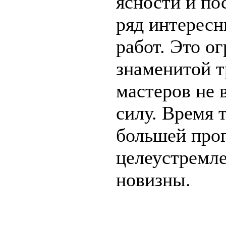
ясности и по
ряд интересн
работ. Это о
знаменитой 
мастеров не 
силу. Время 
большей про
целеустремл
новизны.