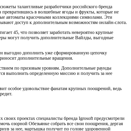
е сюжеты талантливые разработчики российского бренда
в превратившись в волшебные ягоды и фрукты, которые не
вые автоматы красочными коллекциями символами. Эти
рывают доступ к дополнительным возможностям онлайн-слота.
гает 45, что позволяет заработать невероятно крупные
меры могут получить дополнительные Вайлды, выгодные
бен выгодно дополнить уже сформированную цепочку
приносит дополнительные вращения.
ествием по призовым уровням. Дополнительные раунды
ется выполнить определенную миссию и получить за нее
авит особое удовольствие фанатам крупных поощрений, ведь
редит.
 своих проектах специалисты бренда Igrosoft предусмотрели
очь озорной Обезьянке собрать все свои поощрения, дергая
рнув за нее, мартышка получит по голове здоровенной