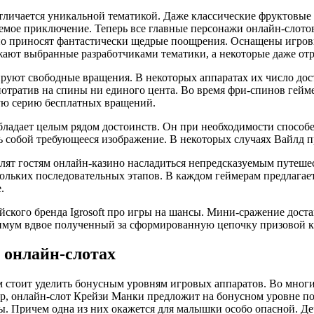
отличается уникальной тематикой. Даже классические фруктовы
аемое приключение. Теперь все главные персонажи онлайн-слото
 но приносят фантастически щедрые поощрения. Оснащены игро
жают выбранные разработчиками тематики, а некоторые даже от
уют свободные вращения. В некоторых аппаратах их число дости
потратив на спины ни единого цента. Во время фри-спинов гей
ую серию бесплатных вращений.
ладает целым рядом достоинств. Он при необходимости спосо
ь собой требующееся изображение. В некоторых случаях Вайлд 
лят гостям онлайн-казино насладиться непредсказуемым путеш
скольких последовательных этапов. В каждом геймерам предлага
.
ского бренда Igrosoft про игры на шансы. Мини-сражение дост
имум вдвое полученный за сформированную цепочку призовой к
 онлайн-слотах
 стоит уделить бонусным уровням игровых аппаратов. Во многих
р, онлайн-слот Крейзи Манки предложит на бонусном уровне пом
ы. Причем одна из них окажется для малышки особо опасной. Де