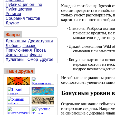
Публикация on-line
Каждый слот бренда Igrosoft 
Публицистика
смогли превратить в незабыв
Религия
только умеют разговаривать,
Собрания текстов
картинки с точностью отобра
Другое
·
Символы Разброса активир
призовые кредиты, не 
Жанры
множители и даже нов
Детективы
Драматургия
Любовь
Поэзия
·
Дикий символ или
Wild
об
Приключения
Проза
символов или заместит
Фантастика
Фразы
Хулиганы
Юмор
Другое
·
Бонусные картинки позво
нередко состоят из не
щедрое вознаграждение
Наши друзья
Не забыли специалисты россий
оно позволяет увеличить мин
Бонусные уровни в
Отдельное внимание геймерам
интересные секреты. Наприме
за свисающие с деревьев лиан