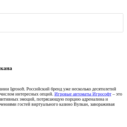
лкана
ии Igrosoft. Российский бренд уже несколько десятилетий
м числом интересных опций.
Игровые автоматы Игрософт
– это
позитивных эмоций, потрясающую порцию адреналина и
ениями гостей виртуального казино Вулкан, завораживая