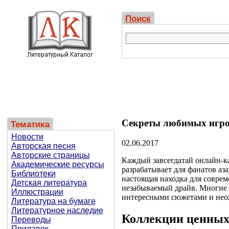
Поиск
Секреты любимых игров
Тематика
Новости
02.06.2017
Авторская песня
Авторские страницы
Каждый завсегдатай онлайн-ка
Академические ресурсы
разрабатывает для фанатов а
Библиотеки
настоящая находка для совре
Детская литература
незабываемый драйв. Многие 
Иллюстрации
интересными сюжетами и не
Литература на бумаге
Литературное наследие
Коллекции ценных
Переводы
Прилавок