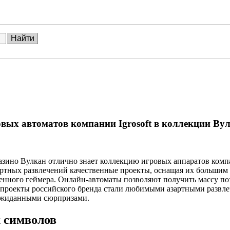
ых автоматов компании Igrosoft в коллекции Ву
зино Вулкан отлично знает коллекцию игровых аппаратов компан
зартных развлечений качественные проекты, оснащая их больши
менного геймера. Онлайн-автоматы позволяют получить массу 
проекты российского бренда стали любимыми азартными развлеч
ожиданными сюрпризами.
 символов