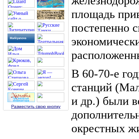
железнодоро
площадь прив
постепенно с
экономически
расположенны
В 60-70-е го
станций (Мал
и др.) были 
Разместить свою кнопку
дополнитель
окрестных ж