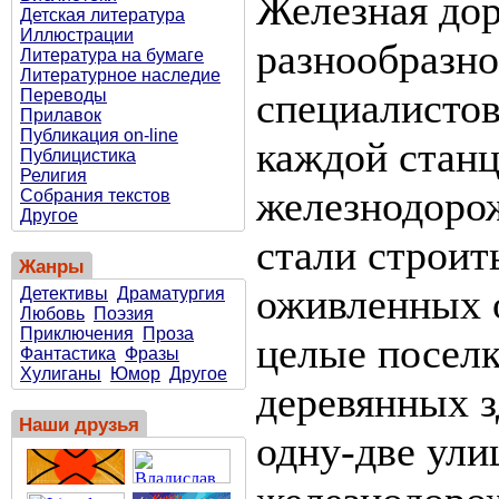
Железная дор
Детская литература
Иллюстрации
разнообразн
Литература на бумаге
Литературное наследие
специалистов
Переводы
Прилавок
Публикация on-line
каждой станц
Публицистика
Религия
железнодорож
Собрания текстов
Другое
стали строит
Жанры
оживленных 
Детективы
Драматургия
Любовь
Поэзия
Приключения
Проза
целые поселк
Фантастика
Фразы
Хулиганы
Юмор
Другое
деревянных з
Наши друзья
одну-две ули