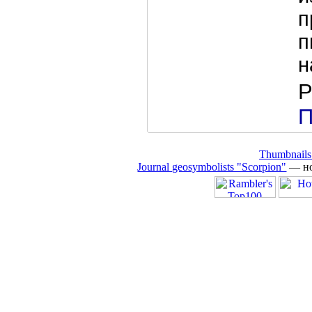
п
п
н
Р
П
Thumbnails
Journal geosymbolists "Scorpion"
— но