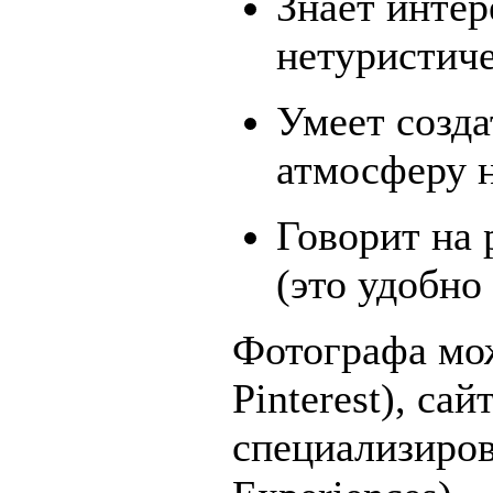
Знает интер
нетуристиче
Умеет созд
атмосферу н
Говорит на 
(это удобно
Фотографа мож
Pinterest), са
специализиро