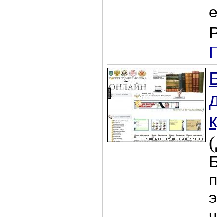
е
(
Б
п
э
ч