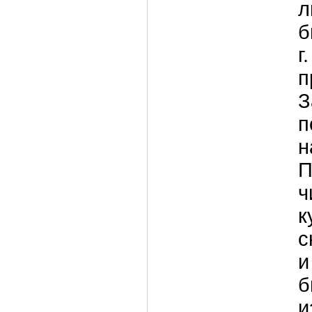
л
б
г
п
З
п
н
П
ч
к
с
и
б
и