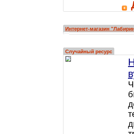
Интернет-магазин "Лабири
Случайный ресурс
Н
в
Ч
б
д
т
д
т