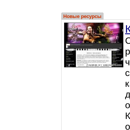
Новые ресурсы
С
р
ч
с
д
о
К