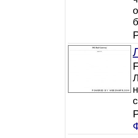
о
б
Л
н
с