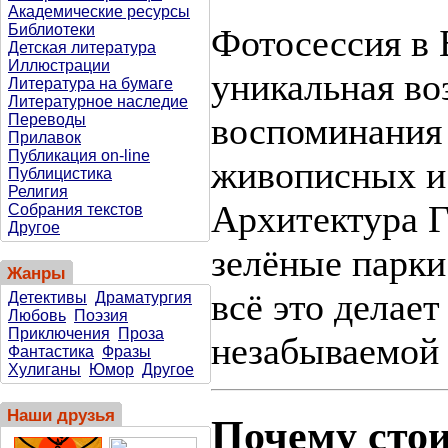
Академические ресурсы
Библиотеки
Фотосессия в 
Детская литература
Иллюстрации
уникальная во
Литература на бумаге
Литературное наследие
воспоминания 
Переводы
Прилавок
Публикация on-line
живописных и
Публицистика
Религия
Архитектура Г
Собрания текстов
Другое
зелёные парки
Жанры
всё это делае
Детективы
Драматургия
Любовь
Поэзия
Приключения
Проза
незабываемой 
Фантастика
Фразы
Хулиганы
Юмор
Другое
Наши друзья
Почему стои