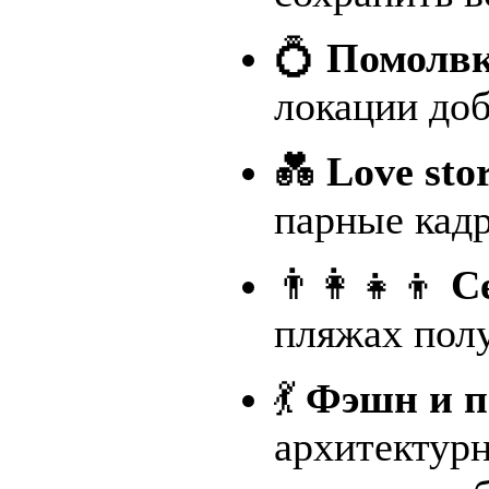
💍
Помолвк
локации доб
💑
Love st
парные кадр
👨‍👩‍👧‍👦
С
пляжах пол
💃
Фэшн и п
архитектур